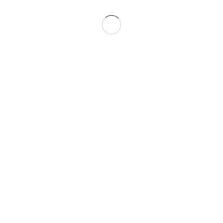
Quick contact info
สมาคมอุตสาหกรรมพลาสติกไทย
127/2 ถนนพญาไม้ แขวงสมเด็จเจ้าพระยา
เขตคลองสาน กรุงเทพฯ 10600
แผนที่สมาคมฯ
info@tpia.org
+662-438-9457