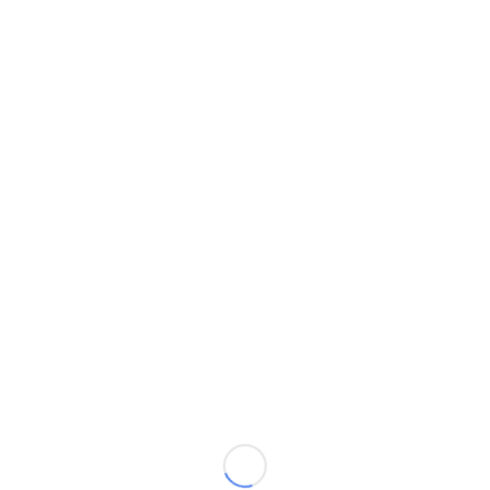
สมาคมอุตสาหกรรมพลาสติกไทย
127/2 ถนนพญาไม้ แขวงสมเด็จเจ้าพระยา
เขตคลองสาน กรุงเทพฯ 10600
แผนที่สมาคมฯ
info@tpia.org
+662-438-9457
สมาคมอุตสาหกรรมพลาสติกไทย
กิจกรรม