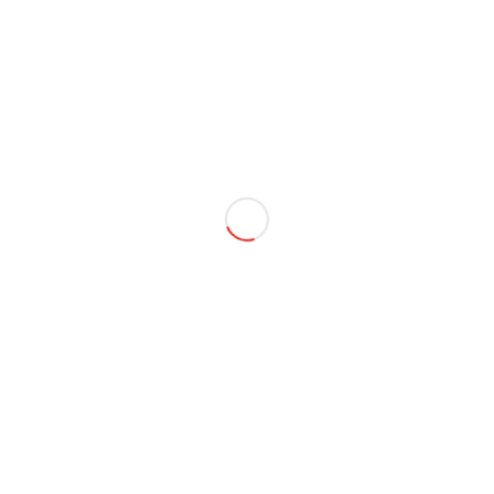
วารสาร (E-Journal) ปี 2565
ฉบับเดือน มีนาคม-เมษายน 2565
Download File (PDF) ...
อ่านเพิ่มเติม
มีนาคม 11, 2022
/
สมาคมอุตสาหกรรมพลาสติกไทย Thai
Plastic Industries Associate