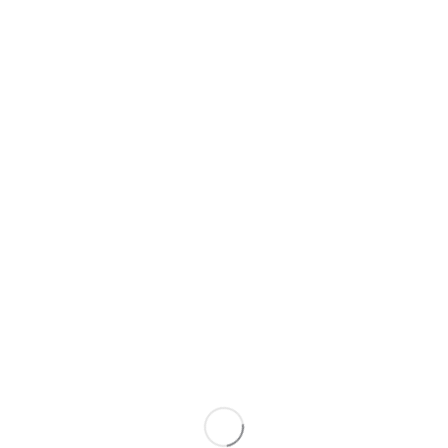
สมาคมอุตสาหกรรมพลาสติกไทย …
ข่าวสารวงการพลาสติก
ข่าวสารในสมาคม
สมาคมอุตสาหกรรมพลาสติกไทย
ร่วมประชุมสมาคมการค้ากลุ่มอุตสาหกรรม
ครั้งที่ 1/2568
คุณวิเชียร เล็กวิจิตรธาดา นายก…