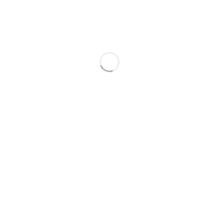
ข่าวสารวงการพลาสติก
ข่าวสารในสมาคม
ประชาสัมพันธ์สิทธิพิเศษฟรี !! กรมธรรม์
ประกันการส่งออก สำหรับสมาชิกสมาคม
อุตสาหกรรมพลาสติกไทย
ตามที่ EXIM Bank ได้เข้าพบคุณว…