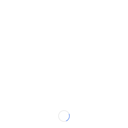
พลาสติก
A
แจ้งข่าว: ประกาศการเปิดการไต่สวนการทุ่มตลาดสินค้าโพลิไว
T
นิลคลอไรด์ (PVC)
E
Archives
2026
31
2025
39
2024
18
2023
6
2022
6
2021
1